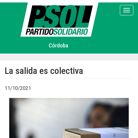
Pasar
al
Toggl
contenido
principal
Córdoba
La salida es colectiva
11/10/2021