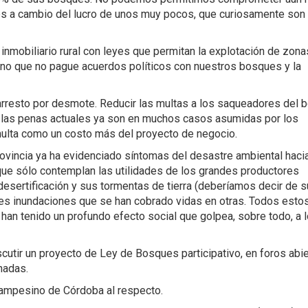
s a cambio del lucro de unos muy pocos, que curiosamente son 
mobiliario rural con leyes que permitan la explotación de zona
rno que no pague acuerdos políticos con nuestros bosques y la
rresto por desmote. Reducir las multas a los saqueadores del 
 las penas actuales ya son en muchos casos asumidas por los
 multa como un costo más del proyecto de negocio.
ovincia ya ha evidenciado síntomas del desastre ambiental hacia
que sólo contemplan las utilidades de los grandes productores
 desertificación y sus tormentas de tierra (deberíamos decir de s
ibles inundaciones que se han cobrado vidas en otras. Todos esto
an tenido un profundo efecto social que golpea, sobre todo, a 
iscutir un proyecto de Ley de Bosques participativo, en foros abi
hadas.
mpesino de Córdoba al respecto.