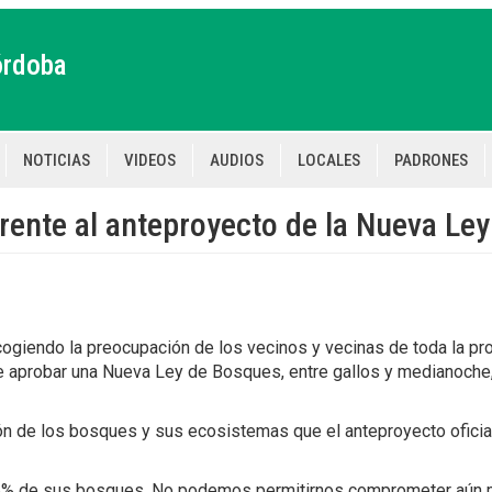
órdoba
NOTICIAS
VIDEOS
AUDIOS
LOCALES
PADRONES
tion
rente al anteproyecto de la Nueva Le
ogiendo la preocupación de los vecinos y vecinas de toda la pro
de aprobar una Nueva Ley de Bosques, entre gallos y medianoche,
ión de los bosques y sus ecosistemas que el anteproyecto oficia
 96% de sus bosques. No podemos permitirnos comprometer aún 