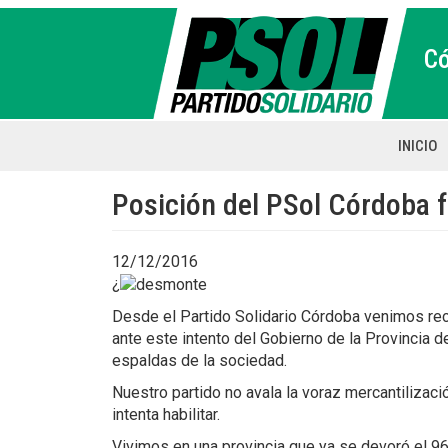
Pasar
al
C
contenido
principal
INICIO
Main
naviga
Posición del PSol Córdoba f
12/12/2016
¿
Desde el Partido Solidario Córdoba venimos rec
ante este intento del Gobierno de la Provincia 
espaldas de la sociedad.
Nuestro partido no avala la voraz mercantilizac
intenta habilitar.
Vivimos en una provincia que ya se devoró el