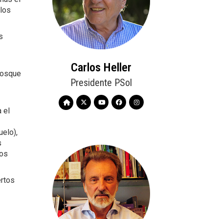
los
s
Carlos Heller
bosque
Presidente PSol
 el
uelo),
s
los
ertos