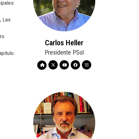
cipales
n, Las
ro
Carlos Heller
Presidente PSol
pítulo.