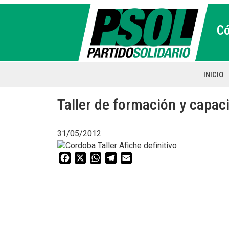
Pasar
al
C
contenido
principal
INICIO
Main
naviga
Taller de formación y capac
31/05/2012
Facebook
X
WhatsApp
Telegram
Email