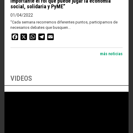
importante el rol que puede jugar la economía
social, solidaria y PyME”
01/04/2022
“Cada semana recorremos diferentes puntos, participamos de
necesarios debates que busquen...
Facebook
X
WhatsApp
Telegram
Email
más noticias
VIDEOS